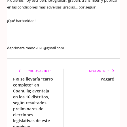
A quienes hoy escriben, fotografían, graban, transmiten y publican
en las condiciones más adversas: gracias… por seguir.
¡Qué barbaridad!
deprimera.mano2020@gmail.com
PREVIOUS ARTICLE
NEXT ARTICLE
PRI se llevaría “carro
Pagaré
completo” en
Coahuila; aventaja
en los 16 distritos,
según resultados
preliminares de
elecciones
legislativas de este
domingo