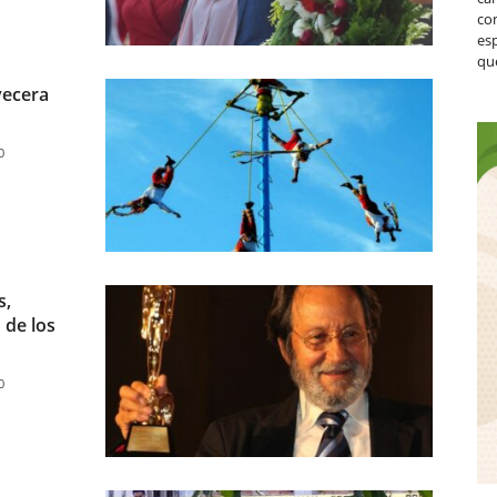
co
es
que
vecera
0
s,
 de los
0