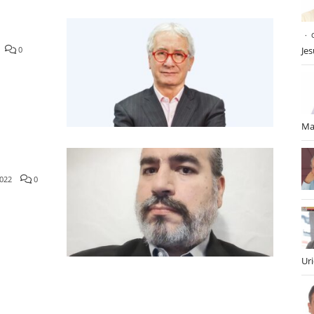
0
Je
Ma
022
0
Ur