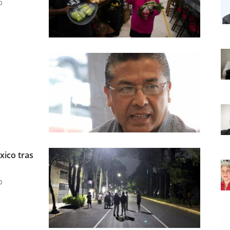
0
xico tras
0