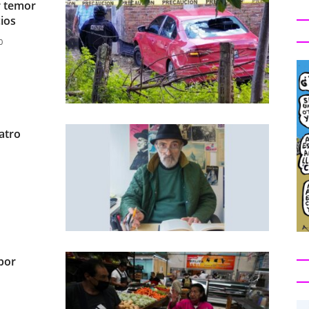
r temor
ios
0
atro
 por