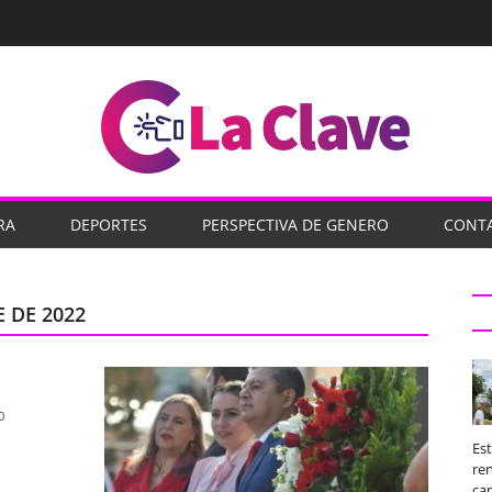
RA
DEPORTES
PERSPECTIVA DE GENERO
CONT
 DE 2022
0
Es
ren
ca