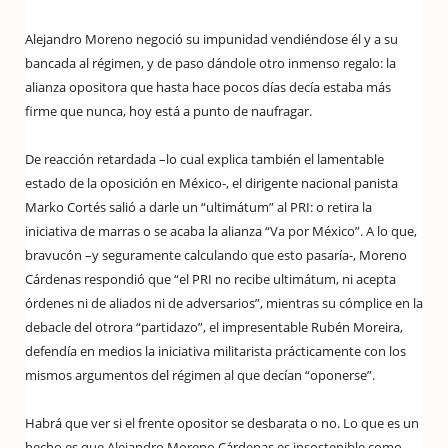
Alejandro Moreno negoció su impunidad vendiéndose él y a su
bancada al régimen, y de paso dándole otro inmenso regalo: la
alianza opositora que hasta hace pocos días decía estaba más
firme que nunca, hoy está a punto de naufragar.
De reacción retardada –lo cual explica también el lamentable
estado de la oposición en México-, el dirigente nacional panista
Marko Cortés salió a darle un “ultimátum” al PRI: o retira la
iniciativa de marras o se acaba la alianza “Va por México”. A lo que,
bravucón –y seguramente calculando que esto pasaría-, Moreno
Cárdenas respondió que “el PRI no recibe ultimátum, ni acepta
órdenes ni de aliados ni de adversarios”, mientras su cómplice en la
debacle del otrora “partidazo”, el impresentable Rubén Moreira,
defendía en medios la iniciativa militarista prácticamente con los
mismos argumentos del régimen al que decían “oponerse”.
Habrá que ver si el frente opositor se desbarata o no. Lo que es un
hecho es que Alejandro Moreno Cárdenas es insostenible como