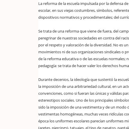
La reforma de la escuela impulsada por la defensa d
escolar, en sus viejas costumbres, símbolos, referen
dispositivos normativos y procedimentales; del curríc
Se trata de una reforma que viene de fuera, del campo 
peregrinar de nuestras sociedades en contra del raci
por el respeto y valoración de la diversidad. No es u
movimientos ni de sus organizaciones sindicales o 
de la reforma educativa o de las escuelas normales;
pedagogía: se trata de hacer valer los derechos h
Durante decenios, la ideología que sustentó la escuel
la imposición de una arbitrariedad cultural, en un ac
convenciones, como si fueran las únicas y válidas par
estereotipos sociales. Uno de los principales símbolos
sido la imposición de una vestimenta y de un modo de
vestimentas homogéneas, muchas veces ridículas como
época los uniformes escolares parecían uniformes milit
(aretes, piercings), tatuajes, el tipo de zapatos, panta