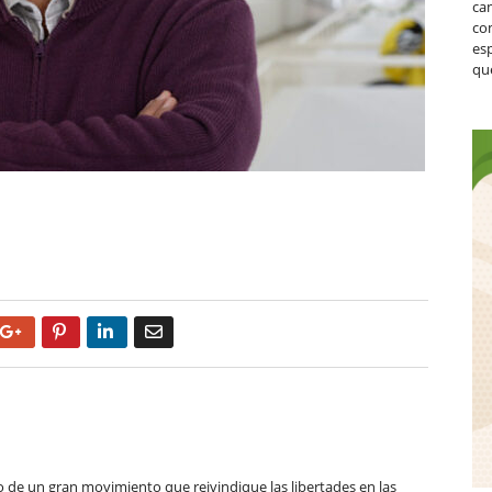
ca
co
es
que
Google+
Pinterest
LinkedIn
Email
 de un gran movimiento que reivindique las libertades en las