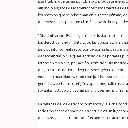
justificable, que tenga por objeto o produzca el efecto
alguno o algunos de los derechos fundamentales de la
los motivos que se relacionan en el tercer párrafo, del
que México sea parte, en el artículo 4º de la Ley Feder
“Discriminación: Es la negación, exclusión, distinci
los derechos fundamentales de las personas, minorías
jurídicos ilícitos realizados por personas físicas o mo
dependencias o cualquier entidad de los poderes públi
intención o sin ella, por acción u omisión, sin motivo
origen étnico, nacional, lengua, sexo, género, identi
edad, discapacidades, condición jurídica, social o econ
genéticas, embarazo, religión, opiniones políticas, acad
sexuales, estado civil, semitismo, arabismo, islamismo
La defensa de los derechos humanos y la lucha contra
todos los espacios sociales. La escuela es un lugar pr
objetivos y en su cultura son frecuentes los actos de 