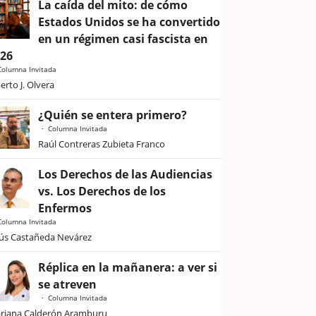
La caída del mito: de cómo
Estados Unidos se ha convertido
en un régimen casi fascista en
026
Columna Invitada
erto J. Olvera
¿Quién se entera primero?
Columna Invitada
Raúl Contreras Zubieta Franco
Los Derechos de las Audiencias
vs. Los Derechos de los
Enfermos
Columna Invitada
sús Castañeda Nevárez
Réplica en la mañanera: a ver si
se atreven
Columna Invitada
riana Calderón Aramburu