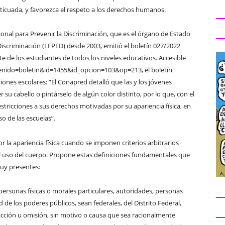
 anticuada, y favorezca el respeto a los derechos humanos.
cional para Prevenir la Discriminación, que es el órgano de Estado
 Discriminación (LFPED) desde 2003, emitió el boletín 027/2022
te de los estudiantes de todos los niveles educativos. Accesible
nido=boletin&id=1455&id_opcion=103&op=213, el boletín
iones escolares: “El Conapred detalló que las y los jóvenes
r su cabello o pintárselo de algún color distinto, por lo que, con el
estricciones a sus derechos motivadas por su apariencia física, en
o de las escuelas”.
 la apariencia física cuando se imponen criterios arbitrarios
 el uso del cuerpo. Propone estas definiciones fundamentales que
muy presentes:
r personas físicas o morales particulares, autoridades, personas
de los poderes públicos, sean federales, del Distrito Federal,
r acción u omisión, sin motivo o causa que sea racionalmente