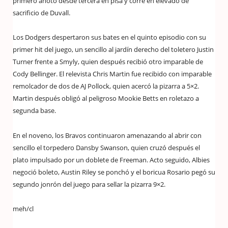
primero anotó desde tercera en pisa y corre en elevado de
sacrificio de Duvall.
Los Dodgers despertaron sus bates en el quinto episodio con su
primer hit del juego, un sencillo al jardín derecho del toletero Justin
Turner frente a Smyly, quien después recibió otro imparable de
Cody Bellinger. El relevista Chris Martin fue recibido con imparable
remolcador de dos de AJ Pollock, quien acercó la pizarra a 5×2.
Martin después obligó al peligroso Mookie Betts en roletazo a
segunda base.
En el noveno, los Bravos continuaron amenazando al abrir con
sencillo el torpedero Dansby Swanson, quien cruzó después el
plato impulsado por un doblete de Freeman. Acto seguido, Albies
negoció boleto, Austin Riley se ponchó y el boricua Rosario pegó su
segundo jonrón del juego para sellar la pizarra 9×2.
meh/cl