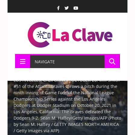
NAVIGATE
LOS ANGELES, CALIFORNIA - OCTOBER 20: Will Smith
#51 of the Atlanta Braves throws a pitch during the
ninth inning of Game Four of the National League
Championship Series against the Los Angeles
Dodgers at Dodger Stadium on October 20, 2021 in
Los Angeles, California. The Braves defeated the
Dodgers 9-2. Sean M. Haffey/Getty Images/AFP (Photo
by Sean M. Haffey / GETTY IMAGES NORTH AMERICA
/ Getty Images via AFP)