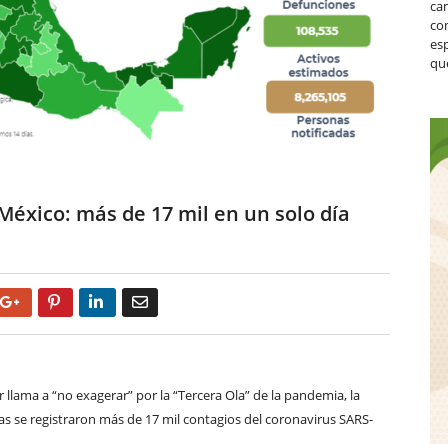
ca
co
es
que
éxico: más de 17 mil en un solo día
Google+
Pinterest
LinkedIn
Email
lama a “no exagerar” por la “Tercera Ola” de la pandemia, la
as se registraron más de 17 mil contagios del coronavirus SARS-