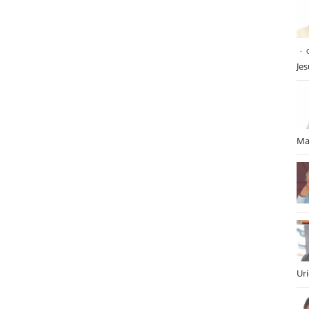
Je
Ma
Ur