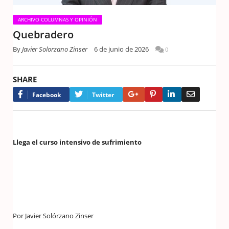
ARCHIVO COLUMNAS Y OPINIÓN
Quebradero
By
Javier Solorzano Zinser
6 de junio de 2026
0
SHARE
Google+
Pinterest
LinkedIn
Email
Facebook
Twitter
Llega el curso intensivo de sufrimiento
Por Javier Solórzano Zinser