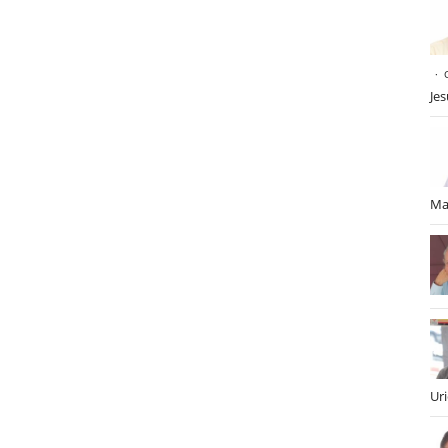
Je
Ma
Ur