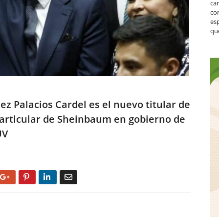
ca
co
es
que
 Palacios Cardel es el nuevo titular de
 particular de Sheinbaum en gobierno de
UV
Google+
Pinterest
LinkedIn
Email