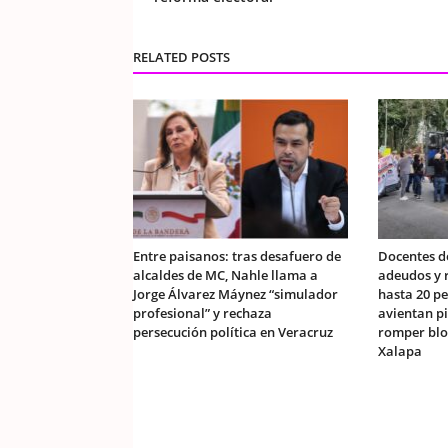
RELATED POSTS
Entre paisanos: tras desafuero de
Docentes d
alcaldes de MC, Nahle llama a
adeudos y r
Jorge Álvarez Máynez “simulador
hasta 20 pe
profesional” y rechaza
avientan p
persecución política en Veracruz
romper blo
Xalapa