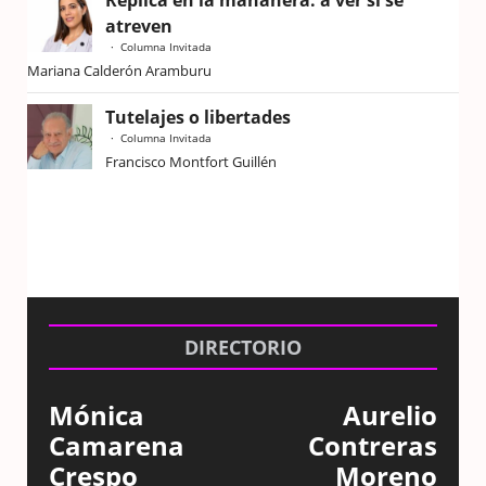
Réplica en la mañanera: a ver si se
atreven
Columna Invitada
Mariana Calderón Aramburu
Tutelajes o libertades
Columna Invitada
Francisco Montfort Guillén
DIRECTORIO
Mónica
Aurelio
Camarena
Contreras
Crespo
Moreno