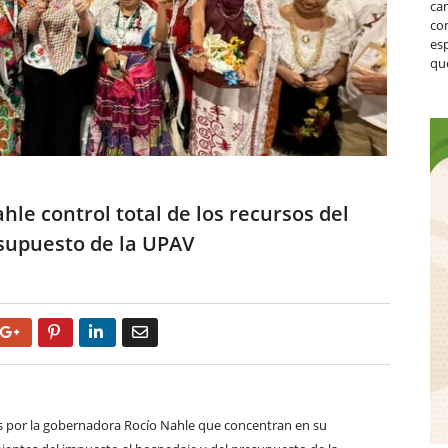
ca
co
es
que
le control total de los recursos del
esupuesto de la UPAV
Google+
Pinterest
LinkedIn
Email
 por la gobernadora Rocío Nahle que concentran en su