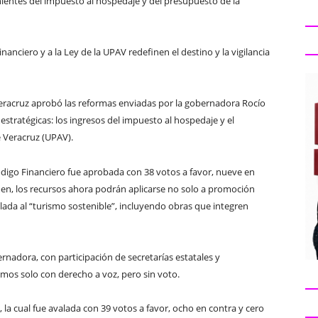
nientes del impuesto al hospedaje y del presupuesto de la
anciero y a la Ley de la UPAV redefinen el destino y la vigilancia
Veracruz aprobó las reformas enviadas por la gobernadora Rocío
estratégicas: los ingresos del impuesto al hospedaje y el
 Veracruz (UPAV).
Código Financiero fue aprobada con 38 votos a favor, nueve en
men, los recursos ahora podrán aplicarse no solo a promoción
ulada al “turismo sostenible”, incluyendo obras que integren
ernadora, con participación de secretarías estatales y
imos solo con derecho a voz, pero sin voto.
la cual fue avalada con 39 votos a favor, ocho en contra y cero