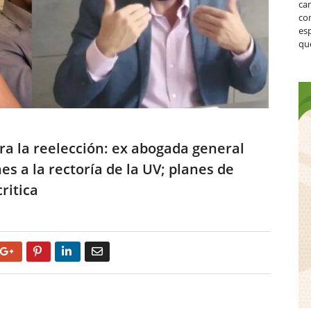
ca
co
es
que
ara la reelección: ex abogada general
s a la rectoría de la UV; planes de
ritica
Google+
Pinterest
LinkedIn
Email