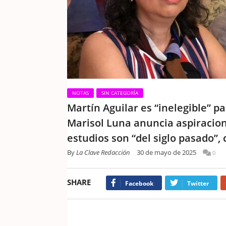
NOTAS
SIN CATEGORÍA
Martín Aguilar es “inelegible” p
Marisol Luna anuncia aspiracione
estudios son “del siglo pasado”, c
By
La Clave Redacción
30 de mayo de 2025
0
SHARE
Facebook
Twitter