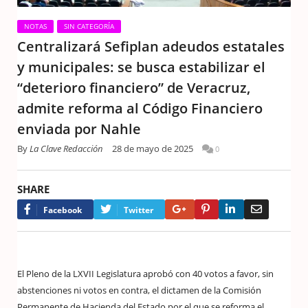
NOTAS
SIN CATEGORÍA
Centralizará Sefiplan adeudos estatales
y municipales: se busca estabilizar el
“deterioro financiero” de Veracruz,
admite reforma al Código Financiero
enviada por Nahle
By
La Clave Redacción
28 de mayo de 2025
0
SHARE
Google+
Pinterest
LinkedIn
Email
Facebook
Twitter
El Pleno de la LXVII Legislatura aprobó con 40 votos a favor, sin
abstenciones ni votos en contra, el dictamen de la Comisión
Permanente de Hacienda del Estado por el que se reforma el