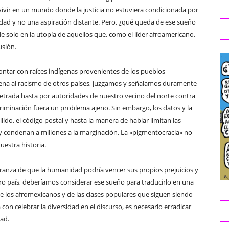
vivir en un mundo donde la justicia no estuviera condicionada por
ealidad y no una aspiración distante. Pero, ¿qué queda de ese sueño
solo en la utopía de aquellos que, como el líder afroamericano,
usión.
ntar con raíces indígenas provenientes de los pueblos
jena al racismo de otros países, juzgamos y señalamos duramente
petrada hasta por autoridades de nuestro vecino del norte contra
criminación fuera un problema ajeno. Sin embargo, los datos y la
llido, el código postal y hasta la manera de hablar limitan las
y condenan a millones a la marginación. La «pigmentocracia» no
uestra historia.
eranza de que la humanidad podría vencer sus propios prejuicios y
tro país, deberíamos considerar ese sueño para traducirlo en una
 de los afromexicanos y de las clases populares que siguen siendo
con celebrar la diversidad en el discurso, es necesario erradicar
dad.