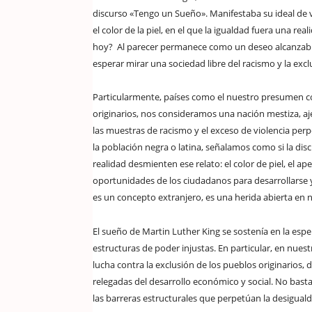
discurso «Tengo un Sueño». Manifestaba su ideal de 
el color de la piel, en el que la igualdad fuera una r
hoy? Al parecer permanece como un deseo alcanzable 
esperar mirar una sociedad libre del racismo y la excl
Particularmente, países como el nuestro presumen co
originarios, nos consideramos una nación mestiza, a
las muestras de racismo y el exceso de violencia per
la población negra o latina, señalamos como si la dis
realidad desmienten ese relato: el color de piel, el ape
oportunidades de los ciudadanos para desarrollarse 
es un concepto extranjero, es una herida abierta en n
El sueño de Martin Luther King se sostenía en la esp
estructuras de poder injustas. En particular, en nues
lucha contra la exclusión de los pueblos originarios,
relegadas del desarrollo económico y social. No basta 
las barreras estructurales que perpetúan la desigual