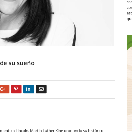
ca
co
es
que
 de su sueño
Google+
Pinterest
LinkedIn
Email
mento a Lincoln, Martin Luther King pronunció su histórico