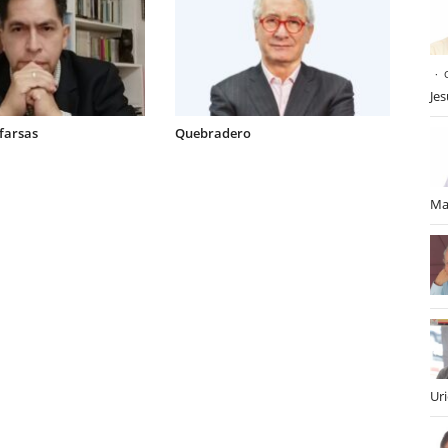
Je
 farsas
Quebradero
Ma
Ur