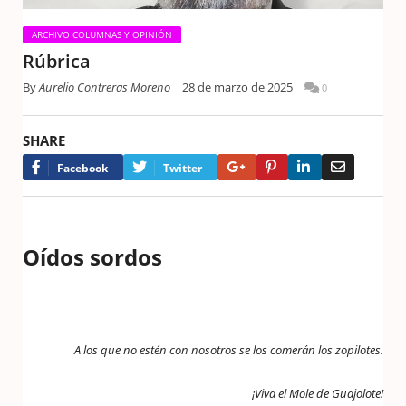
ARCHIVO COLUMNAS Y OPINIÓN
Rúbrica
By
Aurelio Contreras Moreno
28 de marzo de 2025
0
SHARE
Google+
Pinterest
LinkedIn
Email
Facebook
Twitter
Oídos sordos
A los que no estén con nosotros se los comerán los zopilotes.
¡Viva el Mole de Guajolote!