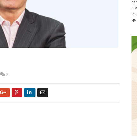
ca
co
es
que
0
Google+
Pinterest
LinkedIn
Email