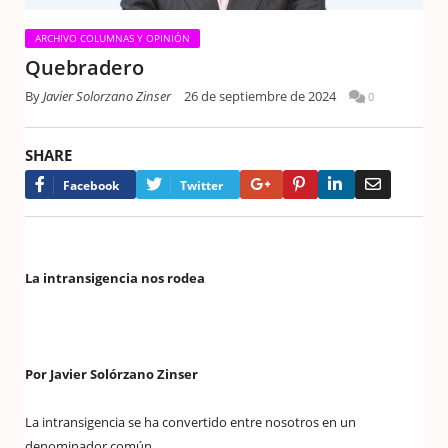
ARCHIVO COLUMNAS Y OPINIÓN
Quebradero
By
Javier Solorzano Zinser
26 de septiembre de 2024
0
SHARE
Google+
Pinterest
LinkedIn
Email
Facebook
Twitter
La intransigencia nos rodea
Por Javier Solórzano Zinser
La intransigencia se ha convertido entre nosotros en un
denominador común.