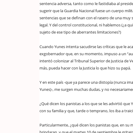
sentencia adversa, tanto como le fastidiaba al presi
sugerir que la Guardia Nacional fuese un cuerpo milit
sentencias que se definan con el rasero de una muy s
legal. Y del control constitucional, ni hablemos (¿a qu
sujeto de ese tipo de aberrantes limitaciones?)
Cuando Yunes intenta sacudirse las críticas que le a
exgobernador que, en su momento, impuso a un “aut
intentó colonizar al Tribunal Superior de Justicia de V
más, pueda hacer con la Justicia lo que hizo su papá.
Y en este país -que ya parece una distopía (nunca i
Yunes)-, me surgen muchas dudas, y no necesariamente
¿Qué dicen los panistas a los que se les advirtió qu
con su familia y que, tarde o temprano, los iba a traic
Particularmente, ¿qué dicen los panistas que, en su m
brindaran, y que el martes 10 de septiembre le gritar