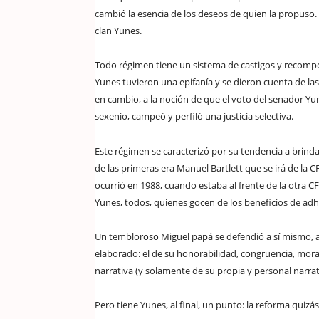
cambió la esencia de los deseos de quien la propus
clan Yunes.
Todo régimen tiene un sistema de castigos y recomp
Yunes tuvieron una epifanía y se dieron cuenta de 
en cambio, a la noción de que el voto del senador Yu
sexenio, campeó y perfiló una justicia selectiva.
Este régimen se caracterizó por su tendencia a brind
de las primeras era Manuel Bartlett que se irá de la CF
ocurrió en 1988, cuando estaba al frente de la otra C
Yunes, todos, quienes gocen de los beneficios de adhe
Un tembloroso Miguel papá se defendió a sí mismo, a s
elaborado: el de su honorabilidad, congruencia, moral
narrativa (y solamente de su propia y personal narrat
Pero tiene Yunes, al final, un punto: la reforma quiz