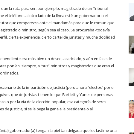
que la ruta para ser, por ejemplo, magistrado de un Tribunal
ne el teléfono, al otro lado de la línea esté un gobernador o el
erlocutor que comparezca ante el mandamás para que le comunique
gistrado o ministro, según sea el caso. Se procuraba -todavía
fil, cierta experiencia, cierto cartel de juristas y mucha docilidad
dependiente era más bien un deseo, acariciado, y aún en fase de
ores ponían, siempre, a “sus” ministros y magistrados que eran el
bordinados.
cenario de la impartición de justicia (pero ahora “electos” por el
ivel, que de juristas tienen lo que Bartlett y Yunes de personas
zo o por la vía de la elección popular, esa categoría de seres
 de Justicia, si se le pega la gana a la presidenta o al
ún(a) gobernador(a) tengan la piel tan delgada que les lastime una