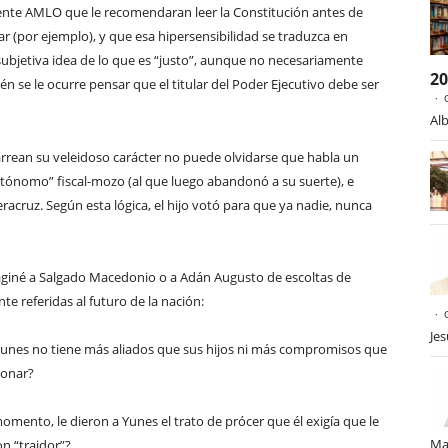
dente AMLO que le recomendaran leer la Constitución antes de
ar (por ejemplo), y que esa hipersensibilidad se traduzca en
ubjetiva idea de lo que es “justo”, aunque no necesariamente
2
ién se le ocurre pensar que el titular del Poder Ejecutivo debe ser
Alb
carrean su veleidoso carácter no puede olvidarse que habla un
ónomo” fiscal-mozo (al que luego abandonó a su suerte), e
eracruz. Según esta lógica, el hijo votó para que ya nadie, nunca
maginé a Salgado Macedonio o a Adán Augusto de escoltas de
 referidas al futuro de la nación:
Je
e Yunes no tiene más aliados que sus hijos ni más compromisos que
ionar?
omento, le dieron a Yunes el trato de prócer que él exigía que le
Ma
on “traidor”?