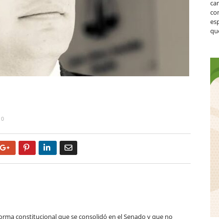
ca
co
es
que
0
Google+
Pinterest
LinkedIn
Email
forma constitucional que se consolidó en el Senado y que no