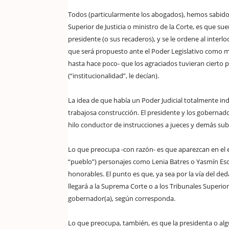
Todos (particularmente los abogados), hemos sabido 
Superior de Justicia o ministro de la Corte, es que sue
presidente (o sus recaderos), y se le ordene al int
que será propuesto ante el Poder Legislativo como ma
hasta hace poco- que los agraciados tuvieran cierto per
(“institucionalidad”, le decían).
La idea de que había un Poder Judicial totalmente in
trabajosa construcción. El presidente y los gobernad
hilo conductor de instrucciones a jueces y demás su
Lo que preocupa -con razón- es que aparezcan en el es
“pueblo”) personajes como Lenia Batres o Yasmín Esqu
honorables. El punto es que, ya sea por la vía del deda
llegará a la Suprema Corte o a los Tribunales Superiores
gobernador(a), según corresponda.
Lo que preocupa, también, es que la presidenta o alg