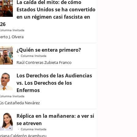
La caída del mito: de cómo
Estados Unidos se ha convertido
en un régimen casi fascista en
026
Columna Invitada
erto J. Olvera
¿Quién se entera primero?
Columna Invitada
Raúl Contreras Zubieta Franco
Los Derechos de las Audiencias
vs. Los Derechos de los
Enfermos
Columna Invitada
sús Castañeda Nevárez
Réplica en la mañanera: a ver si
se atreven
Columna Invitada
riana Calderón Aramburu