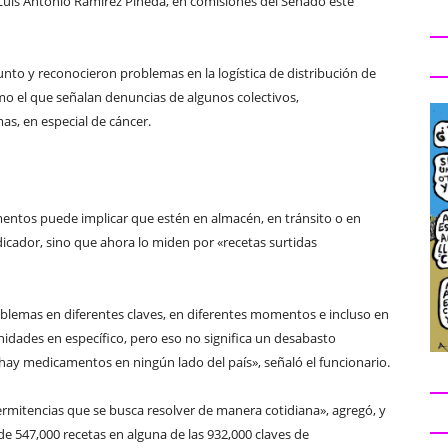
, Luis Antonio Ramírez Pineda, en comisiones del Senado este
nto y reconocieron problemas en la logística de distribución de
o el que señalan denuncias de algunos colectivos,
as, en especial de cáncer.
entos puede implicar que estén en almacén, en tránsito o en
dicador, sino que ahora lo miden por «recetas surtidas
oblemas en diferentes claves, en diferentes momentos e incluso en
nidades en específico, pero eso no significa un desabasto
 hay medicamentos en ningún lado del país», señaló el funcionario.
mitencias que se busca resolver de manera cotidiana», agregó, y
e 547,000 recetas en alguna de las 932,000 claves de