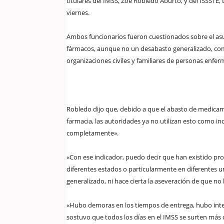
titulares del IMSS, Zoé Robledo Aburto, y del ISSSTE
viernes.
Ambos funcionarios fueron cuestionados sobre el asu
fármacos, aunque no un desabasto generalizado, com
organizaciones civiles y familiares de personas enferm
Robledo dijo que, debido a que el abasto de medicam
farmacia, las autoridades ya no utilizan esto como in
completamente».
«Con ese indicador, puedo decir que han existido pr
diferentes estados o particularmente en diferentes u
generalizado, ni hace cierta la aseveración de que no
«Hubo demoras en los tiempos de entrega, hubo inter
sostuvo que todos los días en el IMSS se surten más d