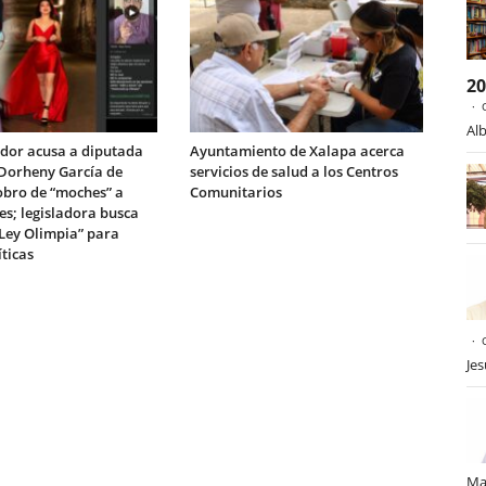
2
Alb
dor acusa a diputada
Ayuntamiento de Xalapa acerca
Dorheny García de
servicios de salud a los Centros
obro de “moches” a
Comunitarios
es; legisladora busca
“Ley Olimpia” para
íticas
Je
Ma