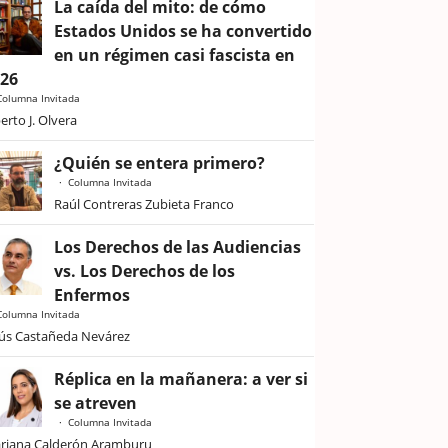
La caída del mito: de cómo
Estados Unidos se ha convertido
en un régimen casi fascista en
026
Columna Invitada
erto J. Olvera
¿Quién se entera primero?
Columna Invitada
Raúl Contreras Zubieta Franco
Los Derechos de las Audiencias
vs. Los Derechos de los
Enfermos
Columna Invitada
sús Castañeda Nevárez
Réplica en la mañanera: a ver si
se atreven
Columna Invitada
riana Calderón Aramburu