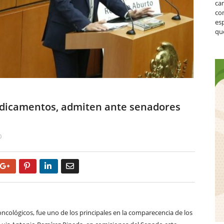
ca
co
es
que
edicamentos, admiten ante senadores
0
Google+
Pinterest
LinkedIn
Email
ncológicos, fue uno de los principales en la comparecencia de los