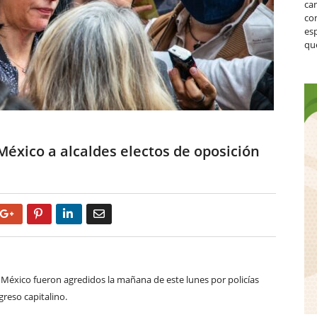
ca
co
es
que
 México a alcaldes electos de oposición
Google+
Pinterest
LinkedIn
Email
e México fueron agredidos la mañana de este lunes por policías
reso capitalino.