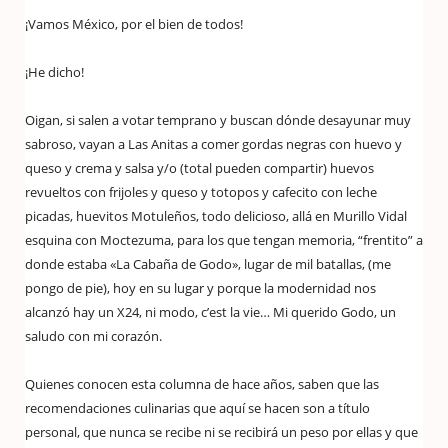
¡Vamos México, por el bien de todos!
¡He dicho!
Oigan, si salen a votar temprano y buscan dónde desayunar muy
sabroso, vayan a Las Anitas a comer gordas negras con huevo y
queso y crema y salsa y/o (total pueden compartir) huevos
revueltos con frijoles y queso y totopos y cafecito con leche
picadas, huevitos Motuleños, todo delicioso, allá en Murillo Vidal
esquina con Moctezuma, para los que tengan memoria, “frentito” a
donde estaba «La Cabaña de Godo», lugar de mil batallas, (me
pongo de pie), hoy en su lugar y porque la modernidad nos
alcanzó hay un X24, ni modo, c’est la vie… Mi querido Godo, un
saludo con mi corazón.
Quienes conocen esta columna de hace años, saben que las
recomendaciones culinarias que aquí se hacen son a título
personal, que nunca se recibe ni se recibirá un peso por ellas y que