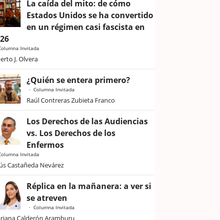
La caída del mito: de cómo
Estados Unidos se ha convertido
en un régimen casi fascista en
026
Columna Invitada
erto J. Olvera
¿Quién se entera primero?
Columna Invitada
Raúl Contreras Zubieta Franco
Los Derechos de las Audiencias
vs. Los Derechos de los
Enfermos
Columna Invitada
sús Castañeda Nevárez
Réplica en la mañanera: a ver si
se atreven
Columna Invitada
riana Calderón Aramburu