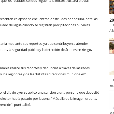
ue los residuos sólidos lleguen a la infraestructura pluvial,
presentan colapsos se encuentran obstruidas por basura, botellas,
2
uado del agua cuando se registran precipitaciones pluviales
Alb
dadanía mediante sus reportes, ya que contribuyen a atender
uos, la seguridad pública y la detección de árboles en riesgo,
anía realice sus reportes y denuncias a través de las redes
y los regidores y de las distintas direcciones municipales”,
Je
, el día de ayer se aplicó una sanción a una persona que depositó
colector había pasado por la zona: “Más allá de la imagen urbana,
vención”, puntualizó.
Ma