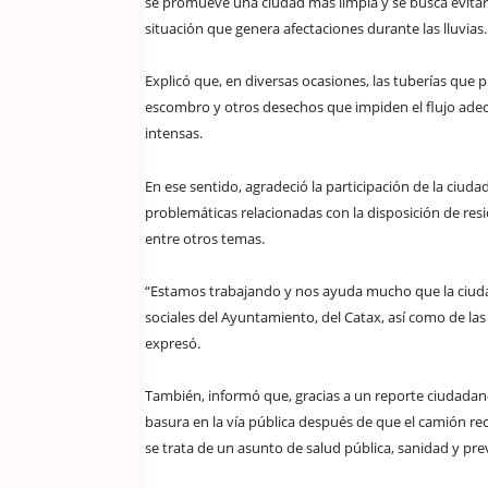
se promueve una ciudad más limpia y se busca evitar q
situación que genera afectaciones durante las lluvias.
Explicó que, en diversas ocasiones, las tuberías que 
escombro y otros desechos que impiden el flujo adec
intensas.
En ese sentido, agradeció la participación de la ciu
problemáticas relacionadas con la disposición de resid
entre otros temas.
“Estamos trabajando y nos ayuda mucho que la ciudad
sociales del Ayuntamiento, del Catax, así como de las 
expresó.
También, informó que, gracias a un reporte ciudadano
basura en la vía pública después de que el camión re
se trata de un asunto de salud pública, sanidad y pre