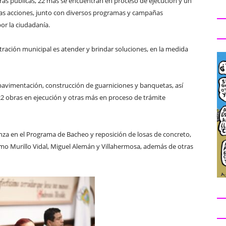
ras públicas, 22 más se encuentran en proceso de ejecución y un
stas acciones, junto con diversos programas y campañas
or la ciudadanía.
tración municipal es atender y brindar soluciones, en la medida
pavimentación, construcción de guarniciones y banquetas, así
 obras en ejecución y otras más en proceso de trámite
za en el Programa de Bacheo y reposición de losas de concreto,
omo Murillo Vidal, Miguel Alemán y Villahermosa, además de otras