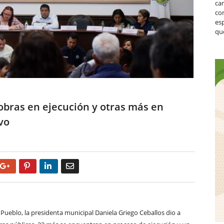
ca
co
es
que
obras en ejecución y otras más en
vo
Google+
Pinterest
LinkedIn
Email
 Pueblo, la presidenta municipal Daniela Griego Ceballos dio a