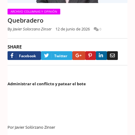
ARCHIVO COLUMNAS Y OPINIÓN
Quebradero
By
Javier Solorzano Zinser
12 de junio de 2026
0
SHARE
Google+
Pinterest
LinkedIn
Email
Facebook
Twitter
Administrar el conflicto y patear el bote
Por Javier Solórzano Zinser