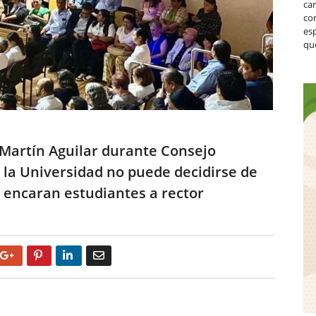
ca
co
es
que
 Martín Aguilar durante Consejo
e la Universidad no puede decidirse de
, encaran estudiantes a rector
Google+
Pinterest
LinkedIn
Email