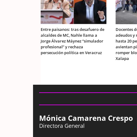
Entre paisanos: tras desafuero de
Docentes d
alcaldes de MC, Nahle llama a
adeudos y r
Jorge Álvarez Máynez “simulador
hasta 20 pe
profesional” y rechaza
avientan p
persecución política en Veracruz
romper blo
Xalapa
Mónica Camarena Crespo
Directora General