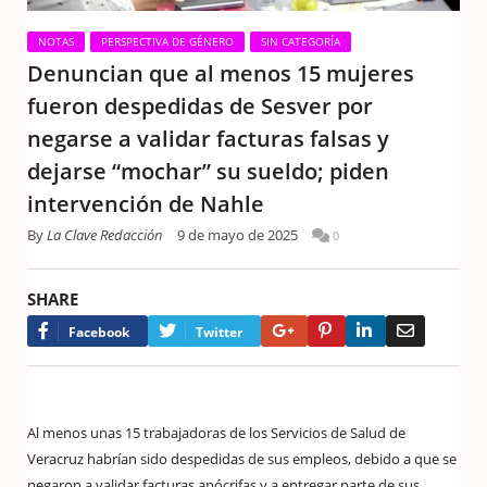
NOTAS
PERSPECTIVA DE GÉNERO
SIN CATEGORÍA
Denuncian que al menos 15 mujeres
fueron despedidas de Sesver por
negarse a validar facturas falsas y
dejarse “mochar” su sueldo; piden
intervención de Nahle
By
La Clave Redacción
9 de mayo de 2025
0
SHARE
Google+
Pinterest
LinkedIn
Email
Facebook
Twitter
Al menos unas 15 trabajadoras de los Servicios de Salud de
Veracruz habrían sido despedidas de sus empleos, debido a que se
negaron a validar facturas apócrifas y a entregar parte de sus