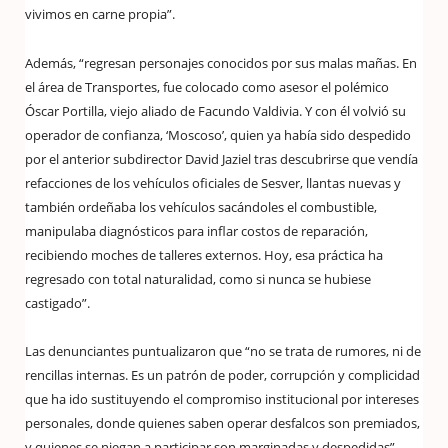
vivimos en carne propia”.
Además, “regresan personajes conocidos por sus malas mañas. En
el área de Transportes, fue colocado como asesor el polémico
Óscar Portilla, viejo aliado de Facundo Valdivia. Y con él volvió su
operador de confianza, ‘Moscoso’, quien ya había sido despedido
por el anterior subdirector David Jaziel tras descubrirse que vendía
refacciones de los vehículos oficiales de Sesver, llantas nuevas y
también ordeñaba los vehículos sacándoles el combustible,
manipulaba diagnósticos para inflar costos de reparación,
recibiendo moches de talleres externos. Hoy, esa práctica ha
regresado con total naturalidad, como si nunca se hubiese
castigado”.
Las denunciantes puntualizaron que “no se trata de rumores, ni de
rencillas internas. Es un patrón de poder, corrupción y complicidad
que ha ido sustituyendo el compromiso institucional por intereses
personales, donde quienes saben operar desfalcos son premiados,
y quienes se niegan a participar son marginadas y despedidas”.