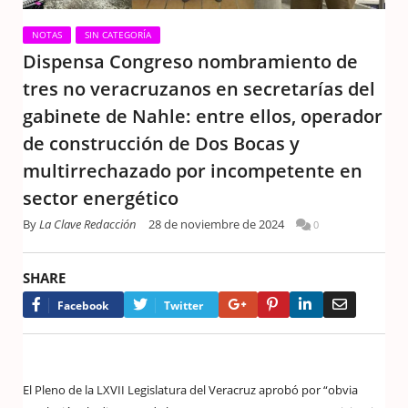
NOTAS
SIN CATEGORÍA
Dispensa Congreso nombramiento de
tres no veracruzanos en secretarías del
gabinete de Nahle: entre ellos, operador
de construcción de Dos Bocas y
multirrechazado por incompetente en
sector energético
By
La Clave Redacción
28 de noviembre de 2024
0
SHARE
Google+
Pinterest
LinkedIn
Email
Facebook
Twitter
El Pleno de la LXVII Legislatura del Veracruz aprobó por “obvia