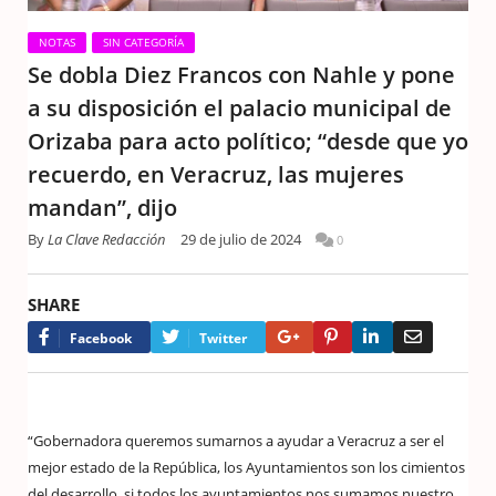
NOTAS
SIN CATEGORÍA
Se dobla Diez Francos con Nahle y pone
a su disposición el palacio municipal de
Orizaba para acto político; “desde que yo
recuerdo, en Veracruz, las mujeres
mandan”, dijo
By
La Clave Redacción
29 de julio de 2024
0
SHARE
Google+
Pinterest
LinkedIn
Email
Facebook
Twitter
“Gobernadora queremos sumarnos a ayudar a Veracruz a ser el
mejor estado de la República, los Ayuntamientos son los cimientos
del desarrollo, si todos los ayuntamientos nos sumamos nuestro