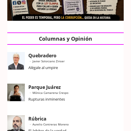
Columnas y Opinión
Quebradero
Javier Solorzano Zinser
Alégale al umpire
Parque Juárez
Mónica Camarena Crespo
Rupturas inminentes
Rúbrica
Aurelio Contreras Moreno
El árbitro de la verdad