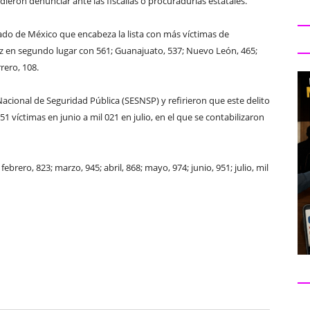
idieron denunciar ante las fiscalías o procuradurías estatales.
ado de México que encabeza la lista con más víctimas de
ruz en segundo lugar con 561; Guanajuato, 537; Nuevo León, 465;
rero, 108.
Nacional de Seguridad Pública (SESNSP) y refirieron que este delito
1 víctimas en junio a mil 021 en julio, en el que se contabilizaron
brero, 823; marzo, 945; abril, 868; mayo, 974; junio, 951; julio, mil