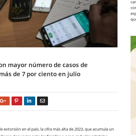
ca
co
es
que
con mayor número de casos de
más de 7 por ciento en julio
Google+
Pinterest
LinkedIn
Email
de
extorsión en el país, la cifra más alta de 2023, que acumula un