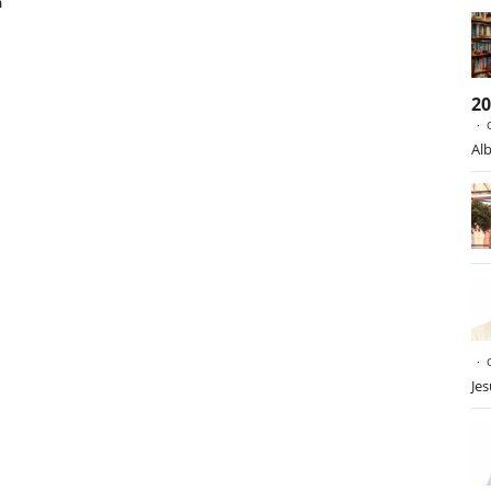
n
2
Alb
Je