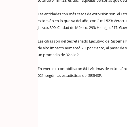
total de 6 mil 423, es decir aquellas personas que dec
Las entidades con más casos de extorsión son: el Est
extorsión en lo que va del año, con 2 mil 523; Verac
Jalisco, 390; Ciudad de México, 293; Hidalgo, 217; Guer
Las cifras son del Secretariado Ejecutivo del Sistema 
de alto impacto
aumentó 7.3 por ciento, al pasar de 95
un promedio de 32 al día.
En enero se contabilizaron 841 víctimas de extorsión; fe
021, según las estadísticas del SESNSP.