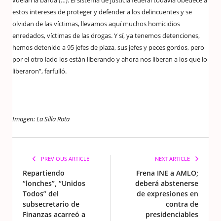
vuelan la barda (…). El sistema de justicia federal todavía obedece a
estos intereses de proteger y defender a los delincuentes y se
olvidan de las víctimas, llevamos aquí muchos homicidios
enredados, víctimas de las drogas. Y sí, ya tenemos detenciones,
hemos detenido a 95 jefes de plaza, sus jefes y peces gordos, pero
por el otro lado los están liberando y ahora nos liberan a los que lo
liberaron”, farfulló.
Imagen: La Silla Rota
PREVIOUS ARTICLE
NEXT ARTICLE
Repartiendo
Frena INE a AMLO;
“lonches”, “Unidos
deberá abstenerse
Todos” del
de expresiones en
subsecretario de
contra de
Finanzas acarreó a
presidenciables