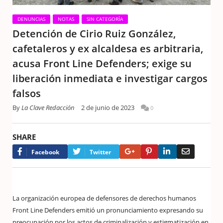
DENUNCIAS
NOTAS
SIN CATEGORÍA
Detención de Cirio Ruiz González,
cafetaleros y ex alcaldesa es arbitraria,
acusa Front Line Defenders; exige su
liberación inmediata e investigar cargos
falsos
By
La Clave Redacción
2 de junio de 2023
0
SHARE
Google+
Pinterest
LinkedIn
Email
Facebook
Twitter
La organización europea de defensores de derechos humanos
Front Line Defenders emitió un pronunciamiento expresando su
preocupación por los actos de criminalización y estigmatización en