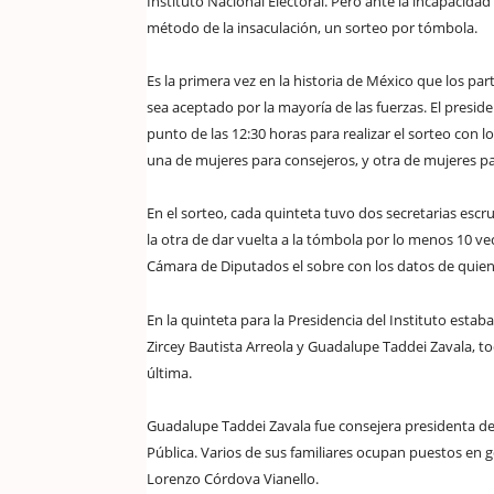
Instituto Nacional Electoral. Pero ante la incapacidad 
método de la insaculación, un sorteo por tómbola.
Es la primera vez en la historia de México que los par
sea aceptado por la mayoría de las fuerzas. El presid
punto de las 12:30 horas para realizar el sorteo con l
una de mujeres para consejeros, y otra de mujeres para
En el sorteo, cada quinteta tuvo dos secretarias escr
la otra de dar vuelta a la tómbola por lo menos 10 ve
Cámara de Diputados el sobre con los datos de quien s
En la quinteta para la Presidencia del Instituto esta
Zircey Bautista Arreola y Guadalupe Taddei Zavala, to
última.
Guadalupe Taddei Zavala fue consejera presidenta del
Pública. Varios de sus familiares ocupan puestos en go
Lorenzo Córdova Vianello.