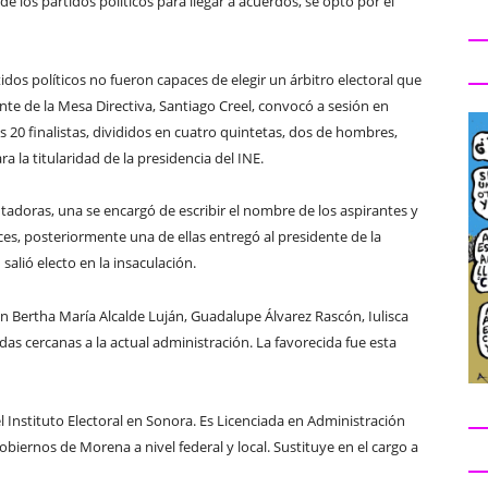
de los partidos políticos para llegar a acuerdos, se optó por el
tidos políticos no fueron capaces de elegir un árbitro electoral que
ente de la Mesa Directiva, Santiago Creel, convocó a sesión en
os 20 finalistas, divididos en cuatro quintetas, dos de hombres,
 la titularidad de la presidencia del INE.
utadoras, una se encargó de escribir el nombre de los aspirantes y
ces, posteriormente una de ellas entregó al presidente de la
alió electo en la insaculación.
ban Bertha María Alcalde Luján, Guadalupe Álvarez Rascón, Iulisca
das cercanas a la actual administración. La favorecida fue esta
 Instituto Electoral en Sonora. Es Licenciada en Administración
biernos de Morena a nivel federal y local. Sustituye en el cargo a