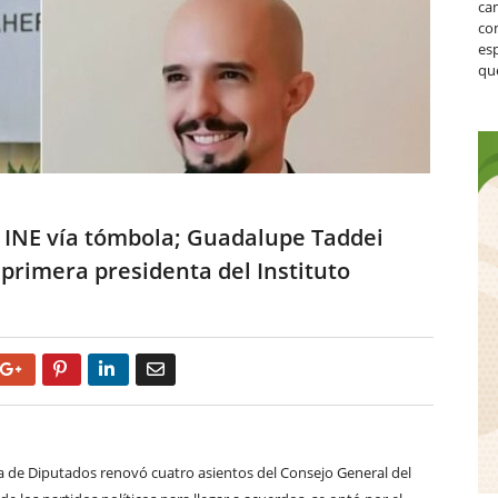
ca
co
es
que
 INE vía tómbola; Guadalupe Taddei
primera presidenta del Instituto
Google+
Pinterest
LinkedIn
Email
 de Diputados renovó cuatro asientos del Consejo General del