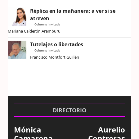
Réplica en la mañanera: a ver si se
atreven
Columna Invitada
Mariana Calderón Aramburu
Tutelajes o libertades
Columna Invitada
Francisco Montfort Guillén
DIRECTORIO
Mónica
Aurelio
Camarena
Contreras