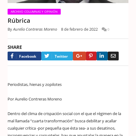
ARCHIVO COLUMNAS Y OPINIÓN
Rúbrica
By
Aurelio Contreras Moreno
8 de febrero de 2022
0
SHARE
Google+
Pinterest
LinkedIn
Email
Facebook
Twitter
Periodistas, hienas y zopilotes
Por Aurelio Contreras Moreno
Dentro del clima de crispación social con el que el régimen de la
mal llamada “cuarta transformación” busca debilitar y acallar
cualquier crítica -por pequeña que ésta sea- a sus desatinos,
incongruencias y corruptelas, hay que apuntalar la manera en la