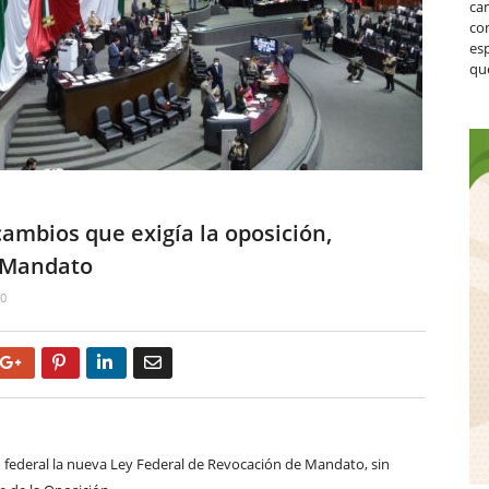
ca
co
es
que
cambios que exigía la oposición,
 Mandato
0
Google+
Pinterest
LinkedIn
Email
o federal la nueva Ley Federal de Revocación de Mandato, sin