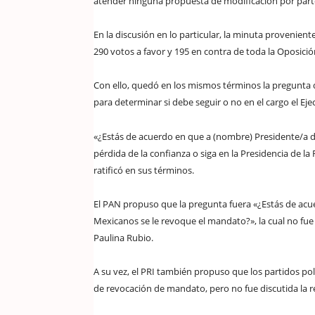
atender ninguna propuesta de modificación por parte
En la discusión en lo particular, la minuta provenien
290 votos a favor y 195 en contra de toda la Oposició
Con ello, quedó en los mismos términos la pregunta 
para determinar si debe seguir o no en el cargo el Ejec
«¿Estás de acuerdo en que a (nombre) Presidente/a 
pérdida de la confianza o siga en la Presidencia de la
ratificó en sus términos.
El PAN propuso que la pregunta fuera «¿Estás de ac
Mexicanos se le revoque el mandato?», la cual no fu
Paulina Rubio.
A su vez, el PRI también propuso que los partidos pol
de revocación de mandato, pero no fue discutida la r