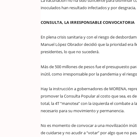
La vacunación no ha sido suficiente para disminuir c
inoculados han resultado infectados y por desgracia
CONSULTA, LA IRRESPONSABLE CONVOCATORIA
En plena crisis sanitaria y con el riesgo de desborda
Manuel López Obrador decidió que la prioridad era lle
presidentes, lo que no sucederá.
Más de 500 millones de pesos fue el presupuesto para 
inútil, como irresponsable por la pandemia y el riesgo
Hay la instrucción a gobernadores de MORENA, repres
promover la Consulta Popular al costo que sea, es de
total, la 4T “manotea” con la izquierda el combate a l
necesario para su movimiento y permanencia.
No es momento de convocar a una movilización inútil 
de cuidarse y no acudir a “votar” por algo que no pas