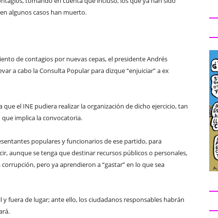
ontagios, tomando en cuenta que incluso, los que ya han sido
, en algunos casos han muerto.
miento de contagios por nuevas cepas, el presidente Andrés
var a cabo la Consulta Popular para dizque “enjuiciar” a ex
que el INE pudiera realizar la organización de dicho ejercicio, tan
 que implica la convocatoria.
entantes populares y funcionarios de ese partido, para
cir, aunque se tenga que destinar recursos públicos o personales,
a corrupción, pero ya aprendieron a “gastar” en lo que sea
y fuera de lugar; ante ello, los ciudadanos responsables habrán
ará.