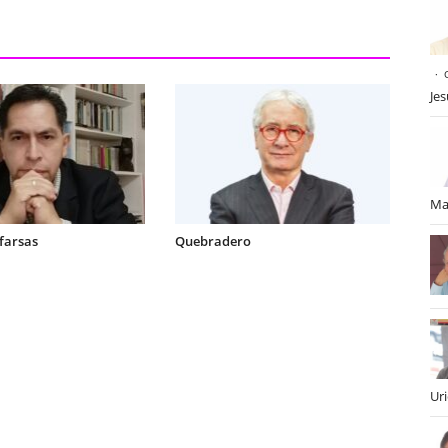
Je
Ma
 farsas
Quebradero
Ur