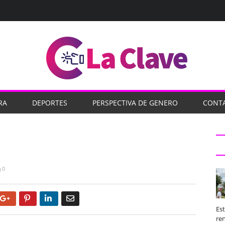
RA
DEPORTES
PERSPECTIVA DE GENERO
CONT
0
Google+
Pinterest
LinkedIn
Email
Es
ren