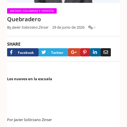
ARCHIVO COLUMNAS Y OPINIÓN
Quebradero
By
Javier Solorzano Zinser
29 de junio de 2026
0
SHARE
Google+
Pinterest
LinkedIn
Email
Facebook
Twitter
Los nuevos en la escuela
Por Javier Solórzano Zinser