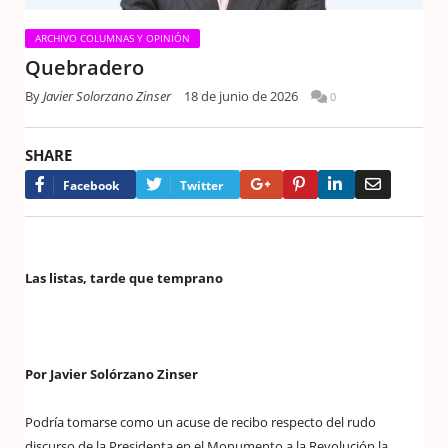
ARCHIVO COLUMNAS Y OPINIÓN
Quebradero
By
Javier Solorzano Zinser
18 de junio de 2026
0
SHARE
Google+
Pinterest
LinkedIn
Email
Facebook
Twitter
Las listas, tarde que temprano
Por Javier Solórzano Zinser
Podría tomarse como un acuse de recibo respecto del rudo
discurso de la Presidenta en el Monumento a la Revolución la