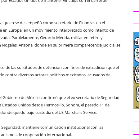
 por Estados Unidos de mantener vínculos con el Cártel de
z, quien se desempeñó como secretario de Finanzas en el
e en Europa, en un movimiento interpretado como intento de
rzada. Paralelamente, Gerardo Mérida, militar en retiro y
n Nogales, Arizona, donde en su primera comparecencia judicial se
o de las solicitudes de detención con fines de extradición que el
do contra diversos actores políticos mexicanos, acusados de
el Gobierno de México confirmó que el ex secretario de Seguridad
 a Estados Unidos desde Hermosillo, Sonora, el pasado 11 de
, donde quedó bajo custodia del US Marshalls Service.
de Seguridad, mantiene comunicación institucional con las
canismos de cooperación internacional.