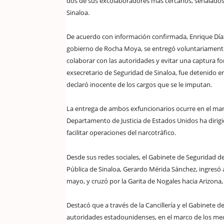
dos de sus excolaboradores más cercanos, señalados
Sinaloa.
De acuerdo con información confirmada, Enrique Día
gobierno de Rocha Moya, se entregó voluntariament
colaborar con las autoridades y evitar una captura fo
exsecretario de Seguridad de Sinaloa, fue detenido e
declaró inocente de los cargos que se le imputan.
La entrega de ambos exfuncionarios ocurre en el marc
Departamento de Justicia de Estados Unidos ha dirigi
facilitar operaciones del narcotráfico.
Desde sus redes sociales, el Gabinete de Seguridad d
Pública de Sinaloa, Gerardo Mérida Sánchez, ingresó
mayo, y cruzó por la Garita de Nogales hacia Arizona
Destacó que a través de la Cancillería y el Gabinete 
autoridades estadounidenses, en el marco de los me