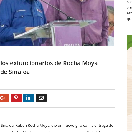
ca
co
es
que
 dos exfuncionarios de Rocha Moya
 de Sinaloa
Google+
Pinterest
LinkedIn
Email
 de Sinaloa, Rubén Rocha Moya, dio un nuevo giro con la entrega de