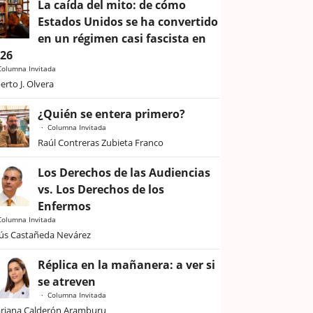
La caída del mito: de cómo
Estados Unidos se ha convertido
en un régimen casi fascista en
026
Columna Invitada
erto J. Olvera
¿Quién se entera primero?
Columna Invitada
Raúl Contreras Zubieta Franco
Los Derechos de las Audiencias
vs. Los Derechos de los
Enfermos
Columna Invitada
sús Castañeda Nevárez
Réplica en la mañanera: a ver si
se atreven
Columna Invitada
riana Calderón Aramburu