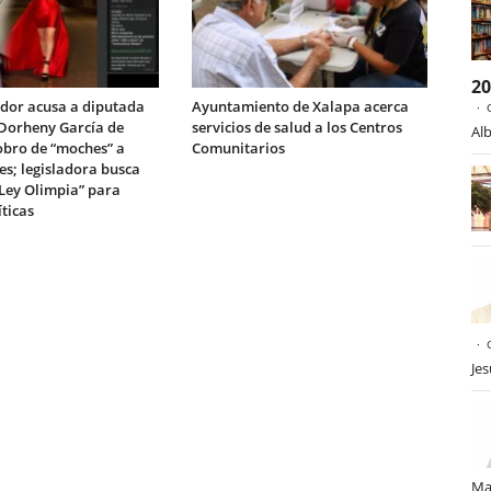
2
dor acusa a diputada
Ayuntamiento de Xalapa acerca
Dorheny García de
servicios de salud a los Centros
Alb
obro de “moches” a
Comunitarios
es; legisladora busca
“Ley Olimpia” para
íticas
Je
Ma