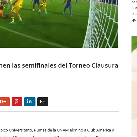
ca
co
es
que
nen las semifinales del Torneo Clausura
Google+
Pinterest
LinkedIn
Email
pico Universitario, Pumas de la UNAM eliminó a Club América y