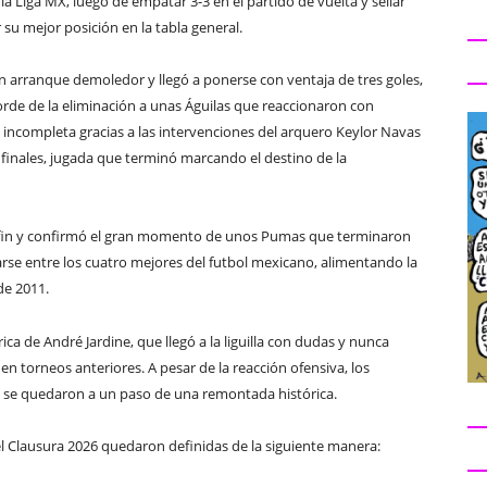
a Liga MX, luego de empatar 3-3 en el partido de vuelta y sellar
 su mejor posición en la tabla general.
 un arranque demoledor y llegó a ponerse con ventaja de tres goles,
orde de la eliminación a unas Águilas que reaccionaron con
incompleta gracias a las intervenciones del arquero Keylor Navas
 finales, jugada que terminó marcando el destino de la
o a fin y confirmó el gran momento de unos Pumas que terminaron
carse entre los cuatro mejores del futbol mexicano, alimentando la
de 2011.
ca de André Jardine, que llegó a la liguilla con dudas y nunca
en torneos anteriores. A pesar de la reacción ofensiva, los
 y se quedaron a un paso de una remontada histórica.
 del Clausura 2026 quedaron definidas de la siguiente manera: