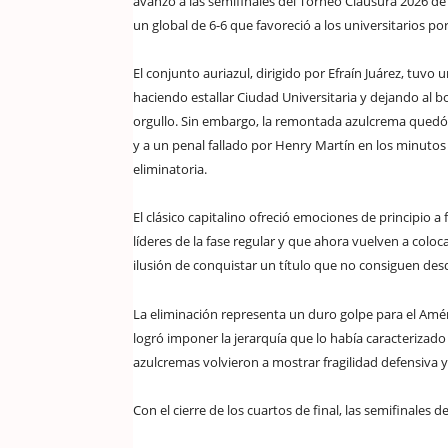
avanzó a las semifinales del Torneo Clausura 2026 de l
un global de 6-6 que favoreció a los universitarios por
El conjunto auriazul, dirigido por Efraín Juárez, tuvo
haciendo estallar Ciudad Universitaria y dejando al b
orgullo. Sin embargo, la remontada azulcrema quedó 
y a un penal fallado por Henry Martín en los minutos
eliminatoria.
El clásico capitalino ofreció emociones de principi
líderes de la fase regular y que ahora vuelven a colo
ilusión de conquistar un título que no consiguen des
La eliminación representa un duro golpe para el Améri
logró imponer la jerarquía que lo había caracterizado 
azulcremas volvieron a mostrar fragilidad defensiva
Con el cierre de los cuartos de final, las semifinales