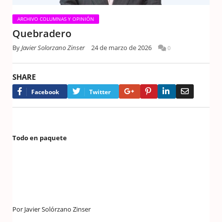
ARCHIVO COLUMNAS Y OPINIÓN
Quebradero
By
Javier Solorzano Zinser
24 de marzo de 2026
0
SHARE
Google+
Pinterest
LinkedIn
Email
Facebook
Twitter
Todo en paquete
Por Javier Solórzano Zinser