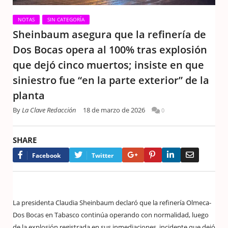
NOTAS
SIN CATEGORÍA
Sheinbaum asegura que la refinería de
Dos Bocas opera al 100% tras explosión
que dejó cinco muertos; insiste en que
siniestro fue “en la parte exterior” de la
planta
By
La Clave Redacción
18 de marzo de 2026
0
SHARE
Google+
Pinterest
LinkedIn
Email
Facebook
Twitter
La presidenta Claudia Sheinbaum declaró que la refinería Olmeca-
Dos Bocas en Tabasco continúa operando con normalidad, luego
de la explosión registrada en sus inmediaciones, incidente que dejó