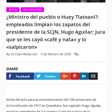
NOTAS
SIN CATEGORÍA
¿Ministro del pueblo o Huey Tlatoani?:
empleados limpian los zapatos del
presidente de la SCJN, Hugo Aguilar; jura
que se les cayó «café y nata» y lo
«salpicaron»
By
La Clave Redacción
5 de febrero de 2026
0
SHARE
Google+
Pinterest
LinkedIn
Email
Facebook
Twitter
Antes del acto para la conmemoración del 109 aniversario de
la Constitución de 1917 en Querétaro, fue captado Hugo Aguilar,
ministro presidente de la Suprema Corte de Justicia de la