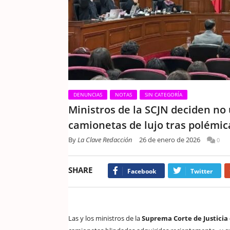
DENUNCIAS
NOTAS
SIN CATEGORÍA
Ministros de la SCJN deciden no 
camionetas de lujo tras polémi
By
La Clave Redacción
26 de enero de 2026
0
SHARE
Facebook
Twitter
Las y los ministros de la
Suprema Corte de Justicia 