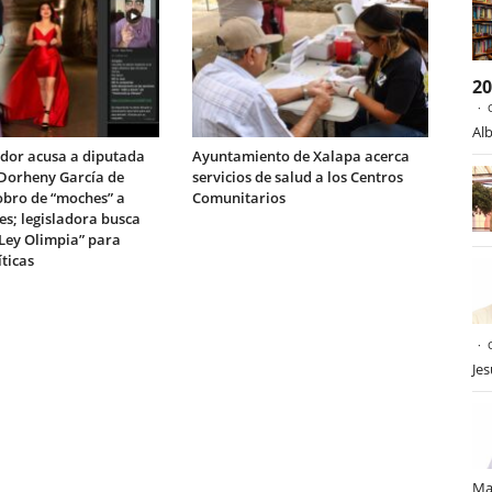
2
Alb
dor acusa a diputada
Ayuntamiento de Xalapa acerca
Dorheny García de
servicios de salud a los Centros
obro de “moches” a
Comunitarios
es; legisladora busca
“Ley Olimpia” para
íticas
Je
Ma