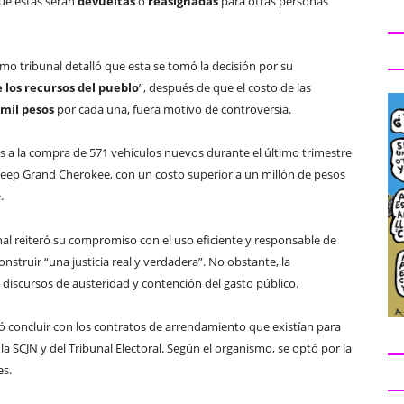
ue estas serán
devueltas
o
reasignadas
para otras personas
imo tribunal detalló que esta se tomó la decisión por su
 los recursos del pueblo
”, después de que el costo de las
 mil pesos
por cada una, fuera motivo de controversia.
os a la compra de 571 vehículos nuevos durante el último trimestre
 Jeep Grand Cherokee, con un costo superior a un millón de pesos
.
al reiteró su compromiso con el uso eficiente y responsable de
onstruir “una justicia real y verdadera”. No obstante, la
 discursos de austeridad y contención del gasto público.
ió concluir con los contratos de arrendamiento que existían para
a SCJN y del Tribunal Electoral. Según el organismo, se optó por la
es.