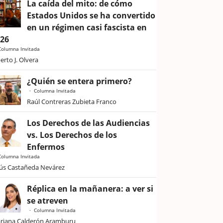
La caída del mito: de cómo
Estados Unidos se ha convertido
en un régimen casi fascista en
026
Columna Invitada
erto J. Olvera
¿Quién se entera primero?
Columna Invitada
Raúl Contreras Zubieta Franco
Los Derechos de las Audiencias
vs. Los Derechos de los
Enfermos
Columna Invitada
sús Castañeda Nevárez
Réplica en la mañanera: a ver si
se atreven
Columna Invitada
riana Calderón Aramburu