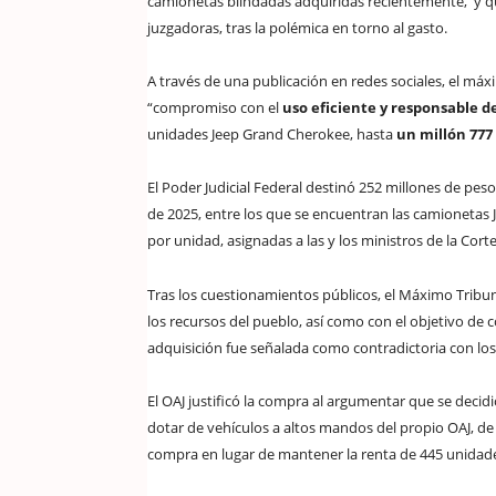
camionetas blindadas adquiridas recientemente, y q
juzgadoras, tras la polémica en torno al gasto.
A través de una publicación en redes sociales, el máx
“compromiso con el
uso eficiente y responsable de
unidades Jeep Grand Cherokee, hasta
un millón 777
El Poder Judicial Federal destinó 252 millones de pes
de 2025, entre los que se encuentran las camionetas
por unidad, asignadas a las y los ministros de la Corte
Tras los cuestionamientos públicos, el Máximo Tribun
los recursos del pueblo, así como con el objetivo de c
adquisición fue señalada como contradictoria con los
El OAJ justificó la compra al argumentar que se decid
dotar de vehículos a altos mandos del propio OAJ, de l
compra en lugar de mantener la renta de 445 unidad