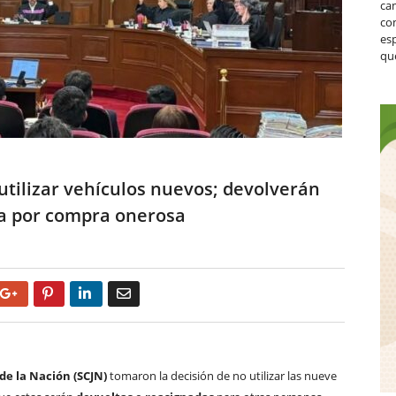
ca
co
es
que
utilizar vehículos nuevos; devolverán
ca por compra onerosa
Google+
Pinterest
LinkedIn
Email
de la Nación (SCJN)
tomaron la decisión de no utilizar las nueve