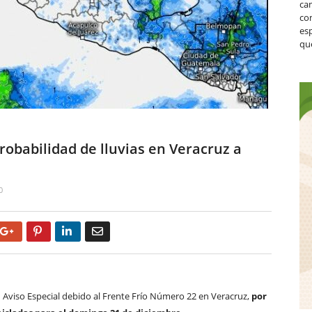
ca
co
es
que
robabilidad de lluvias en Veracruz a
0
Google+
Pinterest
LinkedIn
Email
un Aviso Especial debido al Frente Frío Número 22 en Veracruz,
por