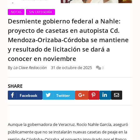
NOTAS
SIN CATEGORÍA
Desmiente gobierno federal a Nahle:
proyecto de casetas en autopista Cd.
Mendoza-Orizaba-Córdoba se mantiene
y resultado de licitación se dará a
conocer en noviembre
By
La Clave Redacción
31 de octubre de 2025
0
SHARE
Google+
Pinterest
LinkedIn
Email
Facebook
Twitter
Aunque la gobernadora de Veracruz, Rocío Nahle García, aseguró
públicamente que no se instalarán nuevas casetas de peaje en la
región de Córdoba–Orizaba, el proyecto impulsado por el Banco