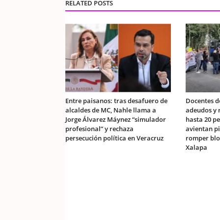
RELATED POSTS
Entre paisanos: tras desafuero de
Docentes d
alcaldes de MC, Nahle llama a
adeudos y r
Jorge Álvarez Máynez “simulador
hasta 20 pe
profesional” y rechaza
avientan p
persecución política en Veracruz
romper blo
Xalapa