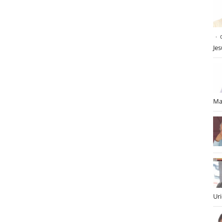
Je
Ma
Ur