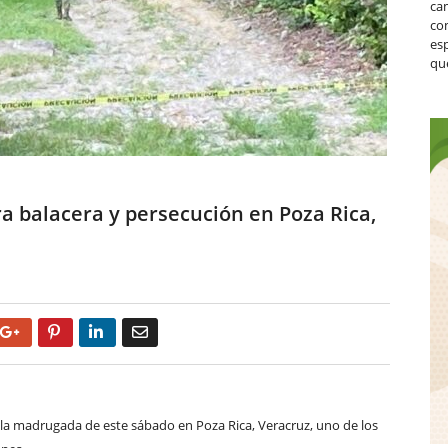
ca
co
es
que
ra balacera y persecución en Poza Rica,
Google+
Pinterest
LinkedIn
Email
 la madrugada de este sábado en Poza Rica, Veracruz, uno de los