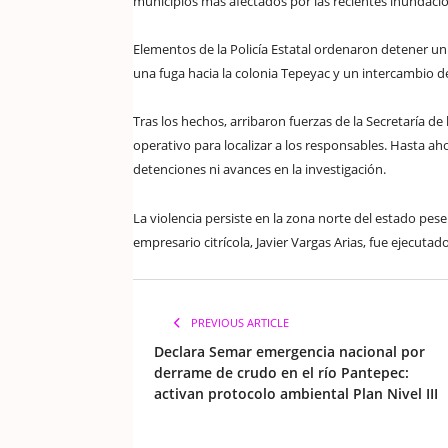
municipios más afectados por las recientes inundaci
Elementos de la Policía Estatal ordenaron detener un
una fuga hacia la colonia Tepeyac y un intercambio d
Tras los hechos, arribaron fuerzas de la Secretaría d
operativo para localizar a los responsables. Hasta aho
detenciones ni avances en la investigación.
La violencia persiste en la zona norte del estado pes
empresario citrícola, Javier Vargas Arias, fue ejecuta
PREVIOUS ARTICLE
Declara Semar emergencia nacional por
derrame de crudo en el río Pantepec:
activan protocolo ambiental Plan Nivel III