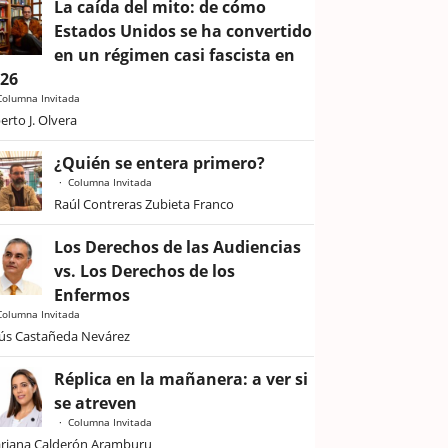
La caída del mito: de cómo
Estados Unidos se ha convertido
en un régimen casi fascista en
026
Columna Invitada
erto J. Olvera
¿Quién se entera primero?
Columna Invitada
Raúl Contreras Zubieta Franco
Los Derechos de las Audiencias
vs. Los Derechos de los
Enfermos
Columna Invitada
sús Castañeda Nevárez
Réplica en la mañanera: a ver si
se atreven
Columna Invitada
riana Calderón Aramburu