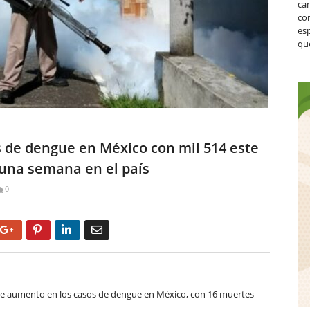
ca
co
es
que
 de dengue en México con mil 514 este
 una semana en el país
0
Google+
Pinterest
LinkedIn
Email
nte aumento en los casos de dengue en México, con 16 muertes