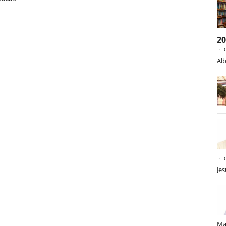
2
Alb
Je
Ma