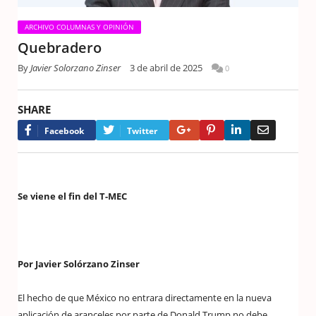
ARCHIVO COLUMNAS Y OPINIÓN
Quebradero
By
Javier Solorzano Zinser
3 de abril de 2025
0
SHARE
Google+
Pinterest
LinkedIn
Email
Facebook
Twitter
Se viene el fin del T-MEC
Por Javier Solórzano Zinser
El hecho de que México no entrara directamente en la nueva
aplicación de aranceles por parte de Donald Trump no debe