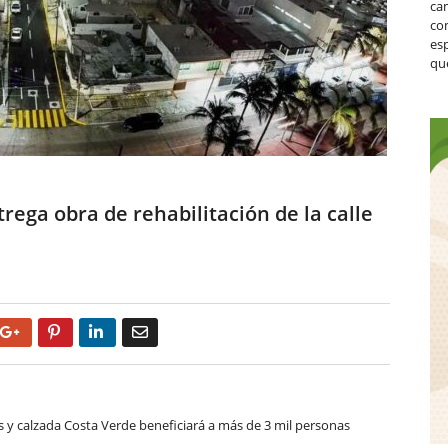
ca
co
es
que
ega obra de rehabilitación de la calle
Google+
Pinterest
LinkedIn
Email
es y calzada Costa Verde beneficiará a más de 3 mil personas