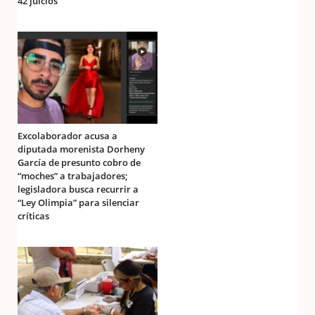
42 juicios
Excolaborador acusa a
diputada morenista Dorheny
García de presunto cobro de
“moches” a trabajadores;
legisladora busca recurrir a
“Ley Olimpia” para silenciar
críticas